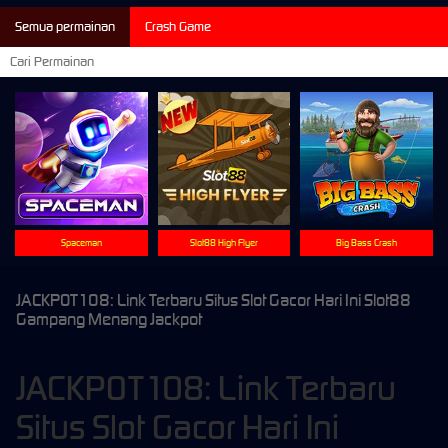
Semua permainan
Crash Game
Spaceman
Slot88 High Flyer
Big Bass Crash
JACKPOT108: Link Terbaru Situs Slot Gacor Hari Ini Slot88
Gampang Menang Jackpot
JACKPOT108: Link Terbaru
Situs Slot Gacor Hari Ini