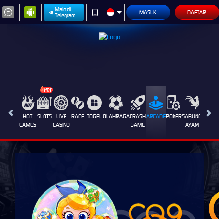
Main di
MASUK
DAFTAR
Telegram
HOT
SLOTS
LIVE
RACE
TOGEL
OLAHRAGA
CRASH
ARCADE
POKER
SABUNG
PROMO
GAMES
CASINO
GAME
AYAM