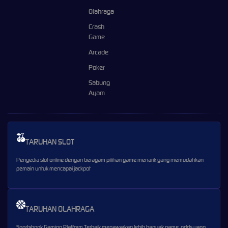
Olahraga
Crash
Game
Arcade
Poker
Sabung
Ayam
TARUHAN SLOT
Penyedia slot online dengan beragam pilihan game menarik yang memudahkan
pemain untuk mencapai jackpot
TARUHAN OLAHRAGA
Sportsbook Gaming Platform Terbaik menawarkan lebih banyak game, odds yang