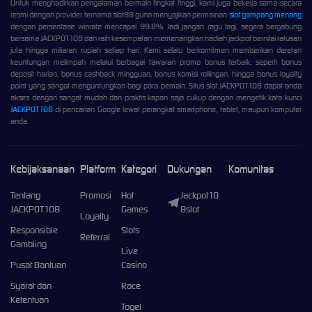
Untuk menghadirkan pengalaman bermain tingkat tinggi, kami juga bekerja sama secara
resmi dengan provider ternama slot88 guna menyajikan permainan
slot gampang menang
dengan persentase winrate mencapai 99.8%. Jadi jangan ragu lagi, segera bergabung
bersama JACKPOT108 dan raih kesempatan memenangkan hadiah jackpot bernilai ratusan
juta hingga miliaran rupiah setiap hari. Kami selalu berkomitmen memberikan deretan
keuntungan melimpah melalui berbagai tawaran promo bonus terbaik, seperti bonus
deposit harian, bonus cashback mingguan, bonus komisi rollingan, hingga bonus loyalty
point yang sangat menguntungkan bagi para pemain. Situs slot JACKPOT108 dapat anda
akses dengan sangat mudah dan praktis kapan saja cukup dengan mengetik kata kunci
JACKPOT108
di pencarian Google lewat perangkat smartphone, tablet, maupun komputer
anda.
Kebijaksanaan
Platform
Kategori
Dukungan
Komunitas
Tentang
Promosi
Hot
Jackpot10
JACKPOT108
Games
8slot
Loyalty
Responsible
Slots
Referral
Gambling
Live
Pusat Bantuan
Casino
Syarat dan
Race
Ketentuan
Togel