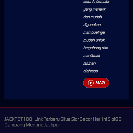
seru. Antarmuka
yang menarik
dan mudah
digunakan
membuatnya
mudah untuk
bergabung dan
menikmati
taruhan
olahraga.
MAIN
JACKPOT108: Link Terbaru Situs Slot Gacor Hari Ini Slot88
Gampang Menang Jackpot