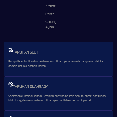
Arcade
Poker
Sabung
Ayam
TARUHAN SLOT
Penyedia slot online dengan beragam pilihan game menarik yang memudahkan
pemain untuk mencapai jackpot
TARUHAN OLAHRAGA
Sportsbook Gaming Platform Terbaik menawarkan lebih banyak game, odds yang
lebih tinggi, dan menyediakan pilihan yang lebih banyak untuk pemain.