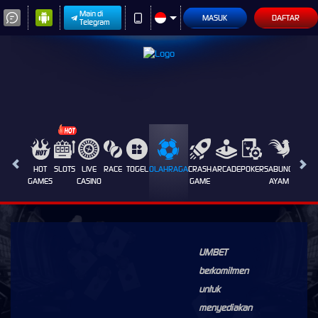
Main di
MASUK
DAFTAR
Telegram
HOT
SLOTS
LIVE
RACE
TOGEL
OLAHRAGA
CRASH
ARCADE
POKER
SABUNG
PROMO
GAMES
CASINO
GAME
AYAM
UMBET
berkomitmen
untuk
menyediakan