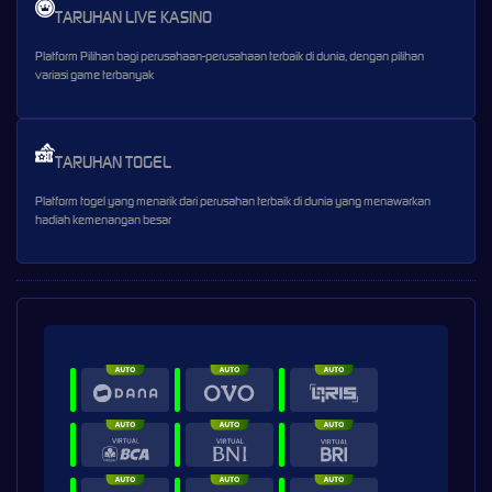
TARUHAN LIVE KASINO
Platform Pilihan bagi perusahaan-perusahaan terbaik di dunia, dengan pilihan
variasi game terbanyak
TARUHAN TOGEL
Platform togel yang menarik dari perusahan terbaik di dunia yang menawarkan
hadiah kemenangan besar