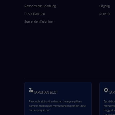
Responsible Gambling
Loyalty
Pusat Bantuan
Referral
Syarat dan Ketentuan
TARUHAN SLOT
TAR
Penyedia slot online dengan beragam pilihan
Sportsboo
game menarik yang memudahkan pemain untuk
menawark
mencapai jackpot
tinggi, d
banyak u