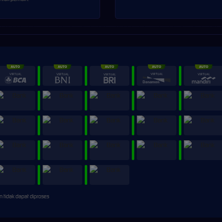
 tidak dapat diproses