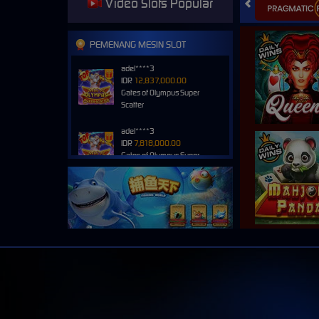
Video Slots Popular
PEMENANG MESIN SLOT
adel****3
IDR
12,837,000.00
Gates of Olympus Super
Scatter
adel****3
IDR
7,818,000.00
Gates of Olympus Super
Scatter
simp****7
IDR
4,797,250.00
Gates of Olympus 1000
adel****3
IDR
4,713,400.00
Gates of Olympus Super
Scatter
ard****l