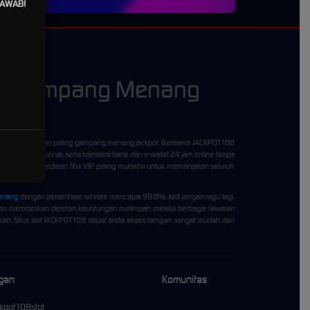
JAWAB!
lot88 Gampang Menang
nan terlengkap dan paling gampang menang jackpot. Bersama JACKPOT108
anan profesional, serta transaksi bank dan e-wallet 24 jam online tanpa
dengan ketersediaan fitur VIP paling mutakhir untuk memanjakan seluruh
enang
dengan persentase winrate mencapai 99.8%. Jadi jangan ragu lagi,
tmen memberikan deretan keuntungan melimpah melalui berbagai tawaran
pemain. Situs slot JACKPOT108 dapat anda akses dengan sangat mudah dan
gan
Komunitas
kpot108slot