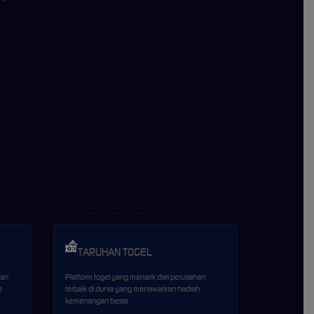
TARUHAN TOGEL
aan
Platform togel yang menarik dari perusahan
e
terbaik di dunia yang menawarkan hadiah
kemenangan besar