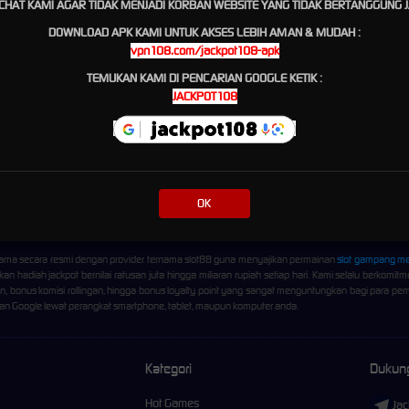
ECHAT KAMI AGAR TIDAK MENJADI KORBAN WEBSITE YANG TIDAK BERTANGGUNG 
DOWNLOAD APK KAMI UNTUK AKSES LEBIH AMAN & MUDAH :
vpn108.com/jackpot108-apk
ni Slot88 Gampang Menang Jackpot
TEMUKAN KAMI DI PENCARIAN GOOGLE KETIK :
JACKPOT108
u Situs Slot Gacor Hari Ini S
ini bersama JACKPOT108 yang merupakan agen terpercaya di indonesia dengan pilihan permai
OK
gan memainkan deretan permainan slot gacor pilihan terfavorit. Didukung dengan fasilitas pelay
 konsisten memberikan sensasi kemenangan jackpot maxwin hingga ke tingkat maksimal, lengkap 
i rekomendasi situs
slot
online terupdate dan paling canggih saat ini.
 sama secara resmi dengan provider ternama slot88 guna menyajikan permainan
slot gampang m
diah jackpot bernilai ratusan juta hingga miliaran rupiah setiap hari. Kami selalu berkomi
an, bonus komisi rollingan, hingga bonus loyalty point yang sangat menguntungkan bagi para 
ian Google lewat perangkat smartphone, tablet, maupun komputer anda.
Kategori
Dukun
Hot Games
Jac