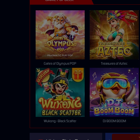
Gates of Olympus POP
Treasures of Aztec
Wukong - Black Scatter
DJ BOOM BOOM