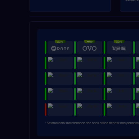
* Selama bank maintenance dan bank offline deposit dan penarikan