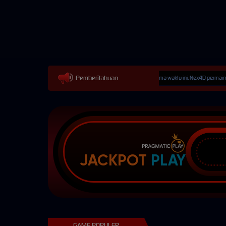
Pemberitahuan
D pada 06-Agt-2026 dari 03.30.00 sampai 08.30.00. Selama waktu ini, Nex4D permainan tidak
JACKPOT
PLAY
GAME POPULER