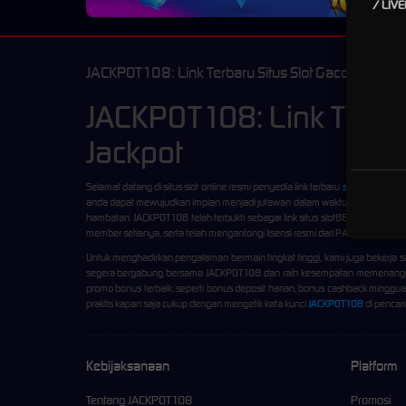
/ LIV
JACKPOT108: Link Terbaru Situs Slot Gacor Hari I
JACKPOT108: Link Terbar
Jackpot
Selamat datang di situs slot online resmi penyedia link terbaru
slot gacor
hari 
anda dapat mewujudkan impian menjadi jutawan dalam waktu singkat hanya den
hambatan. JACKPOT108 telah terbukti sebagai link situs slot88 resmi yang
member setianya, serta telah mengantongi lisensi resmi dari PAGCOR sebaga
Untuk menghadirkan pengalaman bermain tingkat tinggi, kami juga bekerja
segera bergabung bersama JACKPOT108 dan raih kesempatan memenangkan ha
promo bonus terbaik, seperti bonus deposit harian, bonus cashback minggu
praktis kapan saja cukup dengan mengetik kata kunci
JACKPOT108
di pencar
Kebijaksanaan
Platform
Tentang JACKPOT108
Promosi