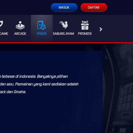
MASUK
DAFTAR
 GAME
ARCADE
POKER
SABUNG AYAM
PROMOSI
terbesar di Indonesia. Banyaknya pilihan
dan seru. Permainan yang kami sediakan adalah
kjack dan Omaha.