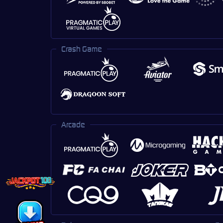
Crash Game
Arcade