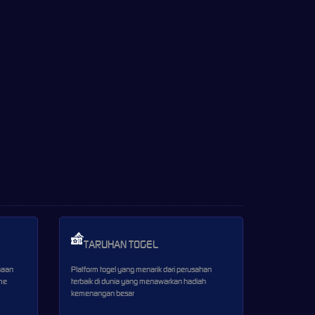
TARUHAN TOGEL
haan
Platform togel yang menarik dari perusahan
ame
terbaik di dunia yang menawarkan hadiah
kemenangan besar