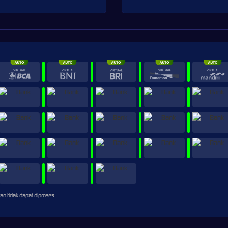
an tidak dapat diproses