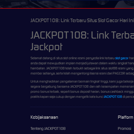
JACKPOT108: Link Terbaru Situs Slot Gacor Hari 
JACKPOT108: Link Terba
Jackpot
Selamat datang di situs slot online resmi penyedia link terbaru
slot gacor
har
anda dapat mewujudkan impian menjadi jutawan dalam waktu singkat hanya d
hambatan. JACKPOT108 telah terbukti sebagai link situs slot88 resmi yan
member setianya, serta telah mengantongi lisensi resmi dari PAGCOR sebag
Untuk menghadirkan pengalaman bermain tingkat tinggi, kami juga beker
segera bergabung bersama JACKPOT108 dan raih kesempatan memenangkan h
promo bonus terbaik, seperti bonus deposit harian, bonus cashback ming
praktis kapan saja cukup dengan mengetik kata kunci
JACKPOT108
di penca
Kebijaksanaan
Platform
Tentang JACKPOT108
Promosi