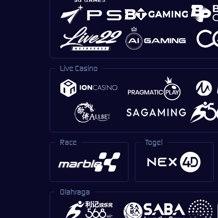
Live Casino
Race
Togel
Olahraga