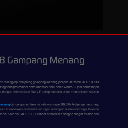
lot88 Gampang Menang
inan terlengkap dan paling gampang menang jackpot. Bersama JACKPOT108
ayanan profesional, serta transaksi bank dan e-wallet 24 jam online tanpa
p dengan ketersediaan fitur VIP paling mutakhir untuk memanjakan seluruh
 menang
dengan persentase winrate mencapai 99.8%. Jadi jangan ragu lagi,
mitmen memberikan deretan keuntungan melimpah melalui berbagai tawaran
 pemain. Situs slot JACKPOT108 dapat anda akses dengan sangat mudah dan