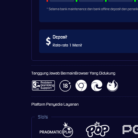
* Selama bank maintenance dan bank offline deposit dan penarik
Deposit
Rata-rata 1 Menit
Tanggung Jawab Bermain
Browser Yang Didukung
Platform Penyedia Layanan
Slots