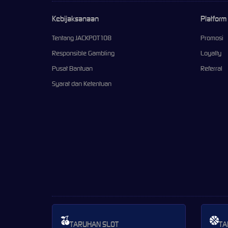
Kebijaksanaan
Platform
Tentang JACKPOT108
Promosi
Responsible Gambling
Loyalty
Pusat Bantuan
Referral
Syarat dan Ketentuan
TARUHAN SLOT
TA