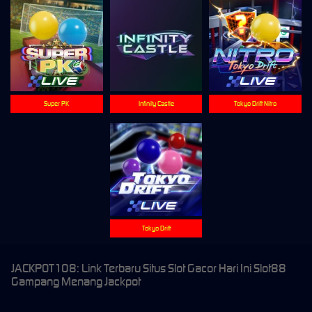
Super PK
Infinity Castle
Tokyo Drift Nitro
Tokyo Drift
JACKPOT108: Link Terbaru Situs Slot Gacor Hari Ini Slot88
Gampang Menang Jackpot