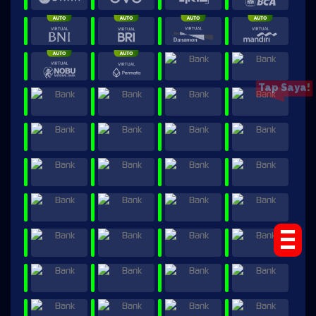
Tap Saya!