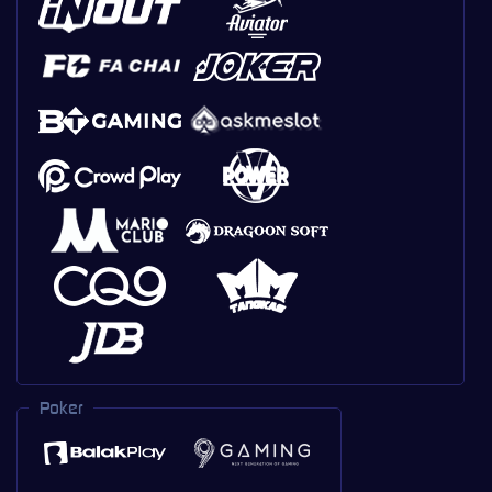
Poker