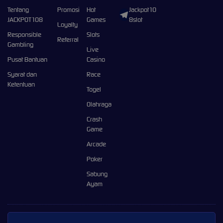
Tentang
Promosi
Hot
Jackpot10
JACKPOT108
Games
8slot
Loyalty
Responsible
Slots
Referral
Gambling
Live
Pusat Bantuan
Casino
Syarat dan
Race
Ketentuan
Togel
Olahraga
Crash
Game
Arcade
Poker
Sabung
Ayam