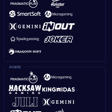
Arcade