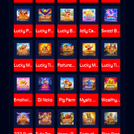
Lucky Panda
Lucky Phoenix
Lucky Bull
Jelly Candy
Sweet Burst
Lucky MonKey
Lucky Tiger
Fortunes of Aztec
Lucky Mouse
Lucky Tiger Gold Ultimate
Emotiwins
DJ Neko
Pig Farm
Mystic Wishes
Wealthy Frog