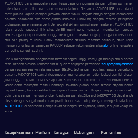
JACKPOT108 yang merupakan agen terpercaya di indonesia dengan pilihan permainan
terlengkap dan paling gampang menang jackpot. Bersama JACKPOT108 anda dapat
mewujudkan impian menjadi jutawan dalam waktu singkat hanya dengan memainkan
deretan permainan slot gacor pilihan terfavorit. Didukung dengan fasilitas pelayanan
profesional, serta transaksi bank dan e-wallet 24 jam online tanpa hambatan. JACKPOT108
telah terbukti sebagai link situs slot88 resmi yang konsisten memberikan sensasi
kemenangan jackpot maxwin hingga ke tingkat maksimal, lengkap dengan ketersediaan
fitur VIP paling mutakhir untuk memanjakan seluruh member setianya, serta telah
mengantongi lisensi resmi dari PAGCOR sebagai rekomendasi situs
slot
online terupdate
dan paling canggih saat ini.
Untuk menghadirkan pengalaman bermain tingkat tinggi, kami juga bekerja sama secara
resmi dengan provider ternama slot88 guna menyajikan permainan
slot gampang menang
dengan persentase winrate mencapai 99.8%. Jadi jangan ragu lagi, segera bergabung
bersama JACKPOT108 dan raih kesempatan memenangkan hadiah jackpot bernilai ratusan
juta hingga miliaran rupiah setiap hari. Kami selalu berkomitmen memberikan deretan
keuntungan melimpah melalui berbagai tawaran promo bonus terbaik, seperti bonus
deposit harian, bonus cashback mingguan, bonus komisi rollingan, hingga bonus loyalty
point yang sangat menguntungkan bagi para pemain. Situs slot JACKPOT108 dapat anda
akses dengan sangat mudah dan praktis kapan saja cukup dengan mengetik kata kunci
JACKPOT108
di pencarian Google lewat perangkat smartphone, tablet, maupun komputer
anda.
Kebijaksanaan
Platform
Kategori
Dukungan
Komunitas