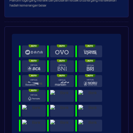
Platform togel yang menarik dari perusahan terbaik di dunia yang menawarkan
hadiah kemenangan besar