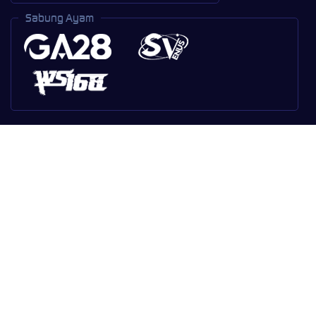
Sabung Ayam