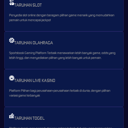
TARUHAN SLOT
Penyedia slot online dengan beragam pilihan game menarik yang memudahkan
pemain untuk mencapai jackpot
TARUHAN OLAHRAGA
Sportsbook Gaming Platform Terbaik menawarkan lebih banyak game, odds yang
lebih tinggi, dan menyediakan pilihan yang lebih banyak untuk pemain.
TARUHAN LIVE KASINO
Platform Pilihan bagi perusahaan-perusahaan terbaik di dunia, dengan pilihan
variasi game terbanyak
TARUHAN TOGEL