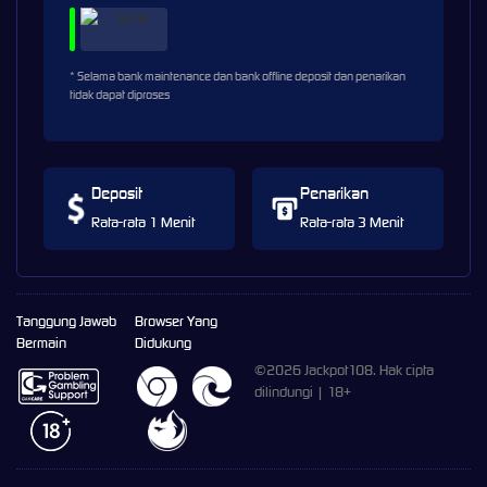
* Selama bank maintenance dan bank offline deposit dan penarikan
tidak dapat diproses
Deposit
Penarikan
Rata-rata 1 Menit
Rata-rata 3 Menit
Tanggung Jawab
Browser Yang
Bermain
Didukung
©2026 Jackpot108. Hak cipta
dilindungi | 18+