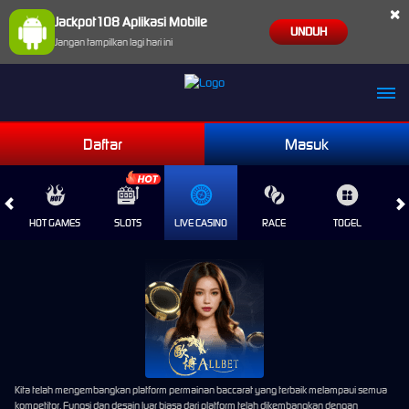
×
Jackpot108 Aplikasi Mobile
UNDUH
Jangan tampilkan lagi hari ini
Daftar
Masuk
HOT GAMES
SLOTS
LIVE CASINO
RACE
TOGEL
OL
Kita telah mengembangkan platform permainan baccarat yang terbaik melampaui semua
kompetitor. Fungsi dan desain luar biasa dari platform telah dikembangkan dengan