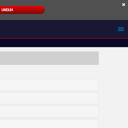
×
UNDUH