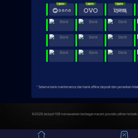
* Selama bank maintenance dan bank offline deposit dan penarikan tida
©2026 Jackpot108 menawarkan berbagai macam provider pilihan terbaik 