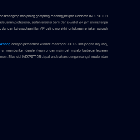
inan terlengkap dan paling gampang menang jackpot. Bersama JACKPOT108
ayanan profesional, serta transaksi bank dan e-wallet 24 jam online tanpa
 dengan ketersediaan fitur VIP paling mutakhir untuk memanjakan seluruh
 menang
dengan persentase winrate mencapai 99.8%. Jadi jangan ragu lagi,
mitmen memberikan deretan keuntungan melimpah melalui berbagai tawaran
 pemain. Situs slot JACKPOT108 dapat anda akses dengan sangat mudah dan