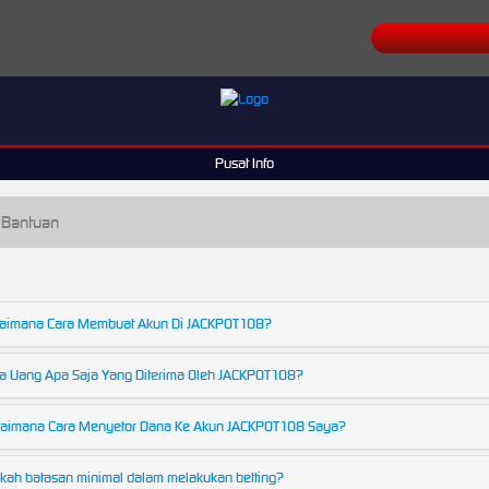
Pusat Info
 Bantuan
gaimana Cara Membuat Akun Di JACKPOT108?
a Uang Apa Saja Yang Diterima Oleh JACKPOT108?
gaimana Cara Menyetor Dana Ke Akun JACKPOT108 Saya?
kah batasan minimal dalam melakukan betting?