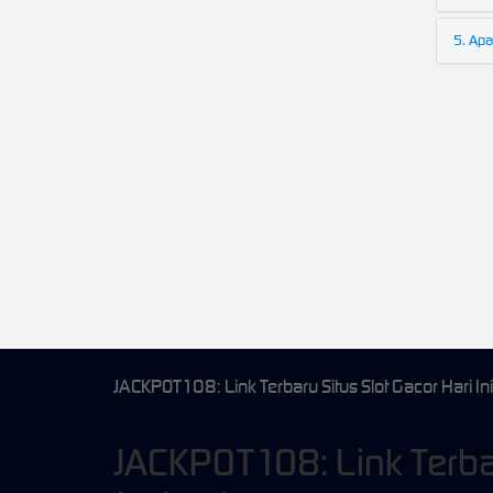
5. Apa
JACKPOT108: Link Terbaru Situs Slot Gacor Hari 
JACKPOT108: Link Terba