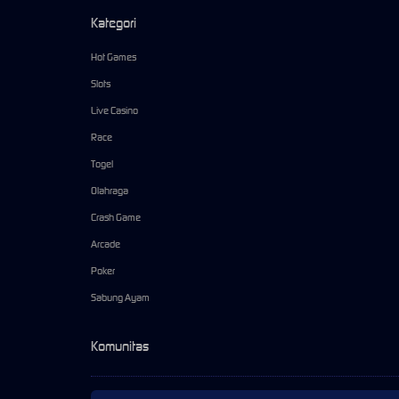
Kategori
Hot Games
Slots
Live Casino
Race
Togel
Olahraga
Crash Game
Arcade
Poker
Sabung Ayam
Komunitas