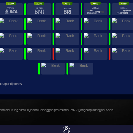
k dapat diproses
dan didukung oleh Layanan Pelanggan profesional 24/7 yang siap melayani Anda.