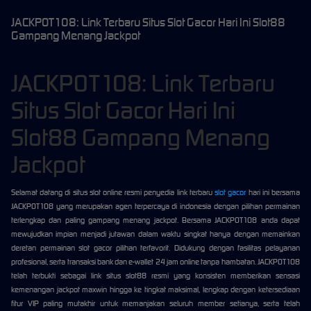
JACKPOT108: Link Terbaru Situs Slot Gacor Hari Ini Slot88
Gampang Menang Jackpot
JACKPOT108: Link Terbaru
Situs Slot Gacor Hari Ini
Slot88 Gampang Menang
Jackpot
Selamat datang di situs slot online resmi penyedia link terbaru
slot gacor
hari ini bersama
JACKPOT108 yang merupakan agen terpercaya di indonesia dengan pilihan permainan
terlengkap dan paling gampang menang jackpot. Bersama JACKPOT108 anda dapat
mewujudkan impian menjadi jutawan dalam waktu singkat hanya dengan memainkan
deretan permainan slot gacor pilihan terfavorit. Didukung dengan fasilitas pelayanan
profesional, serta transaksi bank dan e-wallet 24 jam online tanpa hambatan. JACKPOT108
telah terbukti sebagai link situs slot88 resmi yang konsisten memberikan sensasi
kemenangan jackpot maxwin hingga ke tingkat maksimal, lengkap dengan ketersediaan
fitur VIP paling mutakhir untuk memanjakan seluruh member setianya, serta telah