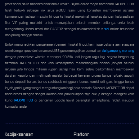
profesional, serta transaksi bank dan e-wallet 24 jam online tanpa hambatan. JACKPOT108
telah terbukti sebagai link situs slot88 resmi yang konsisten memberikan sensasi
kemenangan jackpot maxwin hingga ke tingkat maksimal, lengkap dengan ketersediaan
fitur VIP paling mutakhir untuk memanjakan seluruh member setianya, serta telah
mengantongi lisensi resmi dari PAGCOR sebagai rekomendasi situs
slot
online terupdate
dan paling canggih saat ini.
Untuk menghadirkan pengalaman bermain tingkat tinggi, kami juga bekerja sama secara
resmi dengan provider ternama slot88 guna menyajikan permainan
slot gampang menang
dengan persentase winrate mencapai 99.8%. Jadi jangan ragu lagi, segera bergabung
bersama JACKPOT108 dan raih kesempatan memenangkan hadiah jackpot bernilai
ratusan juta hingga miliaran rupiah setiap hari. Kami selalu berkomitmen memberikan
deretan keuntungan melimpah melalui berbagai tawaran promo bonus terbaik, seperti
bonus deposit harian, bonus cashback mingguan, bonus komisi rollingan, hingga bonus
loyalty point yang sangat menguntungkan bagi para pemain. Situs slot JACKPOT108 dapat
anda akses dengan sangat mudah dan praktis kapan saja cukup dengan mengetik kata
kunci
JACKPOT108
di pencarian Google lewat perangkat smartphone, tablet, maupun
komputer anda.
Kebijaksanaan
Platform