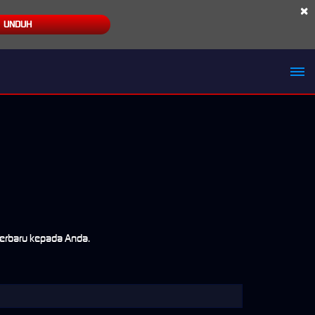
×
UNDUH
terbaru kepada Anda.