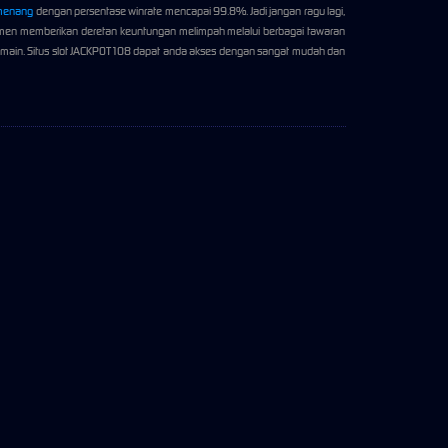
 menang
dengan persentase winrate mencapai 99.8%. Jadi jangan ragu lagi,
mitmen memberikan deretan keuntungan melimpah melalui berbagai tawaran
 pemain. Situs slot JACKPOT108 dapat anda akses dengan sangat mudah dan