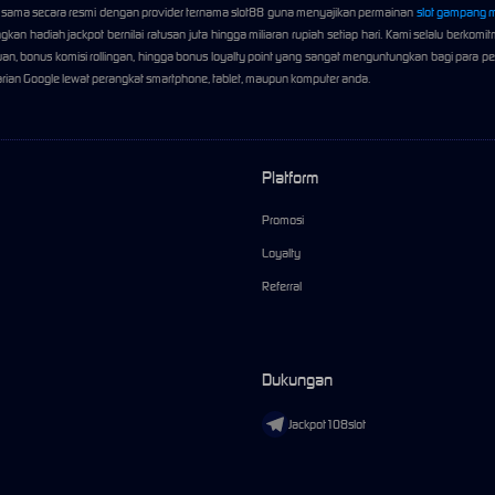
ja sama secara resmi dengan provider ternama slot88 guna menyajikan permainan
slot gampang
adiah jackpot bernilai ratusan juta hingga miliaran rupiah setiap hari. Kami selalu berko
guan, bonus komisi rollingan, hingga bonus loyalty point yang sangat menguntungkan bagi para
rian Google lewat perangkat smartphone, tablet, maupun komputer anda.
Platform
Promosi
Loyalty
Referral
Dukungan
Jackpot108slot