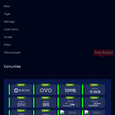
Race
Togel
Olahraga
Crash Game
Arcade
Poker
Tap Saya!
Sabung Ayam
Komunitas