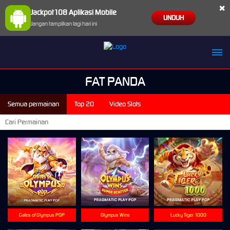
×
Jackpot108 Aplikasi Mobile
UNDUH
Jangan tampilkan lagi hari ini
FAT PANDA
Semua permainan
Top 20
Video Slots
Gates of Olympus POP
Olympus Wins
Lucky Tiger 1000