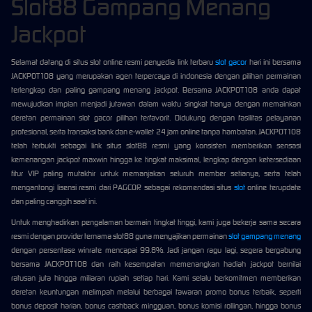
Slot88 Gampang Menang
Jackpot
Selamat datang di situs slot online resmi penyedia link terbaru
slot gacor
hari ini bersama
JACKPOT108 yang merupakan agen terpercaya di indonesia dengan pilihan permainan
terlengkap dan paling gampang menang jackpot. Bersama JACKPOT108 anda dapat
mewujudkan impian menjadi jutawan dalam waktu singkat hanya dengan memainkan
deretan permainan slot gacor pilihan terfavorit. Didukung dengan fasilitas pelayanan
profesional, serta transaksi bank dan e-wallet 24 jam online tanpa hambatan. JACKPOT108
telah terbukti sebagai link situs slot88 resmi yang konsisten memberikan sensasi
kemenangan jackpot maxwin hingga ke tingkat maksimal, lengkap dengan ketersediaan
fitur VIP paling mutakhir untuk memanjakan seluruh member setianya, serta telah
mengantongi lisensi resmi dari PAGCOR sebagai rekomendasi situs
slot
online terupdate
dan paling canggih saat ini.
Untuk menghadirkan pengalaman bermain tingkat tinggi, kami juga bekerja sama secara
resmi dengan provider ternama slot88 guna menyajikan permainan
slot gampang menang
dengan persentase winrate mencapai 99.8%. Jadi jangan ragu lagi, segera bergabung
bersama JACKPOT108 dan raih kesempatan memenangkan hadiah jackpot bernilai
ratusan juta hingga miliaran rupiah setiap hari. Kami selalu berkomitmen memberikan
deretan keuntungan melimpah melalui berbagai tawaran promo bonus terbaik, seperti
bonus deposit harian, bonus cashback mingguan, bonus komisi rollingan, hingga bonus