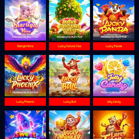
Starlight Wins
Lucky Fortune Tree
Lucky Panda
Lucky Phoenix
Lucky Bull
Jelly Candy