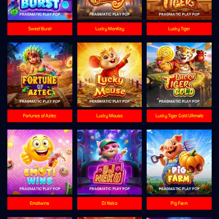
Sweet Burst
Lucky MonKey
Lucky Tiger
Fortunes of Aztec
Lucky Mouse
Lucky Tiger Gold Ultimate
Emotiwins
DJ Neko
Pig Farm