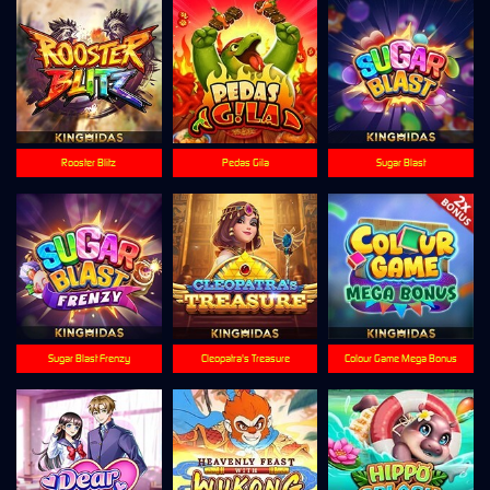
Rooster Blitz
Pedas Gila
Sugar Blast
Sugar Blast Frenzy
Cleopatra's Treasure
Colour Game Mega Bonus