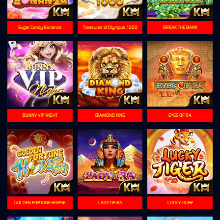
Sugar Candy Bonanza
Treasures of Olympus 1000
BREAK THE BANK
BUNNY VIP NIGHT
DIAMOND KING
EYES OF RA
GOLDEN FORTUNE HORSE
LADY OF RA
LUCKY TIGER