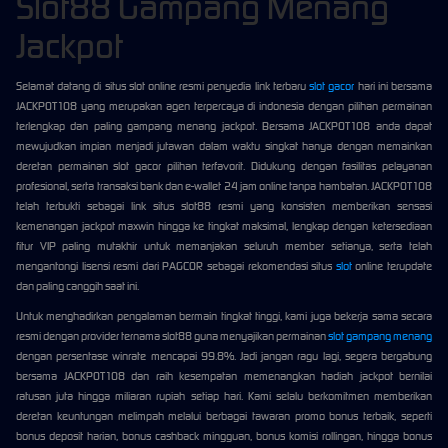
Slot88 Gampang Menang
Jackpot
Selamat datang di situs slot online resmi penyedia link terbaru
slot gacor
hari ini bersama
JACKPOT108 yang merupakan agen terpercaya di indonesia dengan pilihan permainan
terlengkap dan paling gampang menang jackpot. Bersama JACKPOT108 anda dapat
mewujudkan impian menjadi jutawan dalam waktu singkat hanya dengan memainkan
deretan permainan slot gacor pilihan terfavorit. Didukung dengan fasilitas pelayanan
profesional, serta transaksi bank dan e-wallet 24 jam online tanpa hambatan. JACKPOT108
telah terbukti sebagai link situs slot88 resmi yang konsisten memberikan sensasi
kemenangan jackpot maxwin hingga ke tingkat maksimal, lengkap dengan ketersediaan
fitur VIP paling mutakhir untuk memanjakan seluruh member setianya, serta telah
mengantongi lisensi resmi dari PAGCOR sebagai rekomendasi situs
slot
online terupdate
dan paling canggih saat ini.
Untuk menghadirkan pengalaman bermain tingkat tinggi, kami juga bekerja sama secara
resmi dengan provider ternama slot88 guna menyajikan permainan
slot gampang menang
dengan persentase winrate mencapai 99.8%. Jadi jangan ragu lagi, segera bergabung
bersama JACKPOT108 dan raih kesempatan memenangkan hadiah jackpot bernilai
ratusan juta hingga miliaran rupiah setiap hari. Kami selalu berkomitmen memberikan
deretan keuntungan melimpah melalui berbagai tawaran promo bonus terbaik, seperti
bonus deposit harian, bonus cashback mingguan, bonus komisi rollingan, hingga bonus