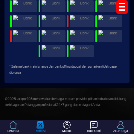
* Selama bank maintenance dan bank offline deposit dan penarikan tidak dapat
diproses
©2026 Jackpot108 menawarkan berbagai macam provider pilihan terbaik dan didukung
oleh Layanan Pelanggan profesional 24/7 yang siap melayani Anda.
Beranda
Promosi
Masuk
Hub. Kami
Akun Saya