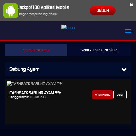
×
Jackpot108 Aplikasi Mobile
UNDUH
Jangan tampilkan lagi hari ini
Semua Promosi
Semua Event Provider
Sabung Ayam
CASHBACK SABUNG AYAM 5%
Ambil Promo
Detail
Tanggal akhir:
30-Jun-2031