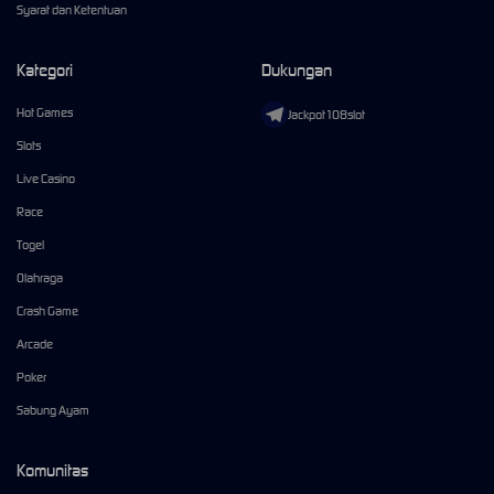
Syarat dan Ketentuan
Kategori
Dukungan
Hot Games
Jackpot108slot
Slots
Live Casino
Race
Togel
Olahraga
Crash Game
Arcade
Poker
Sabung Ayam
Komunitas