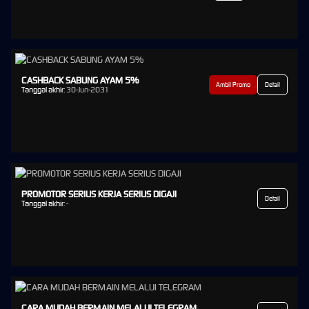
CASHBACK SABUNG AYAM 5%
Ambil Promo
Detail
Tanggal akhir:
30-Jun-2031
PROMOTOR SERIUS KERJA SERIUS DIGAJI
Detail
Tanggal akhir:
-
CARA MUDAH BERMAIN MELALUI TELEGRAM