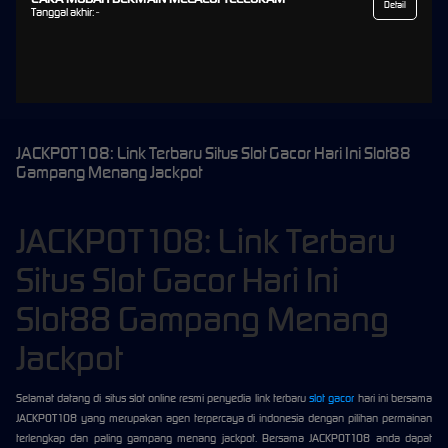
Detail
Tanggal akhir:
-
JACKPOT108: Link Terbaru Situs Slot Gacor Hari Ini Slot88
Gampang Menang Jackpot
JACKPOT108: Link Terbaru
Situs Slot Gacor Hari Ini
Slot88 Gampang Menang
Jackpot
Selamat datang di situs slot online resmi penyedia link terbaru
slot gacor
hari ini bersama
JACKPOT108 yang merupakan agen terpercaya di indonesia dengan pilihan permainan
terlengkap dan paling gampang menang jackpot. Bersama JACKPOT108 anda dapat