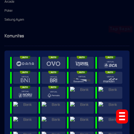
Arcade
Poker
Sabung Ayam
Tap Saya!
Komunitas