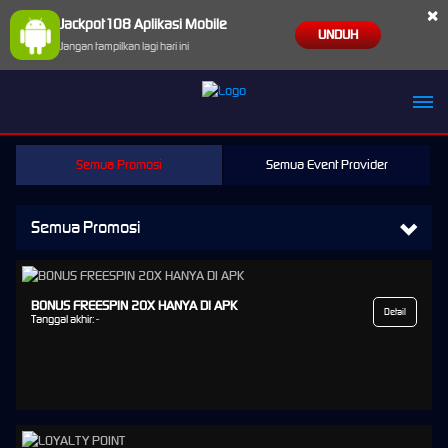
×
Jackpot108 Aplikasi Mobile
UNDUH
Jangan tampilkan lagi hari ini
Semua Promosi
Semua Event Provider
Semua Promosi
BONUS FREESPIN 20X HANYA DI APK
Detail
Tanggal akhir:
-